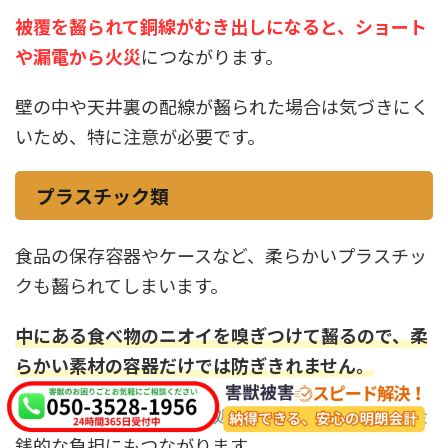
被覆を齧られて銅線がむき出しになると、ショート
や漏電から火災
につながります。
壁の中や天井裏の配線が齧られた場合は気づきにく
いため、特に注意が必要です。
プラスチック類
食品の保存容器やケースなど、柔らかいプラスチッ
クも齧られてしまいます。
中にある食べ物のニオイを嗅ぎつけて齧るので、柔
らかい素材の容器だけでは防ぎきれません。
穴をあけられれば食品を処分しなければならず、金
銭的な負担にもつながります。