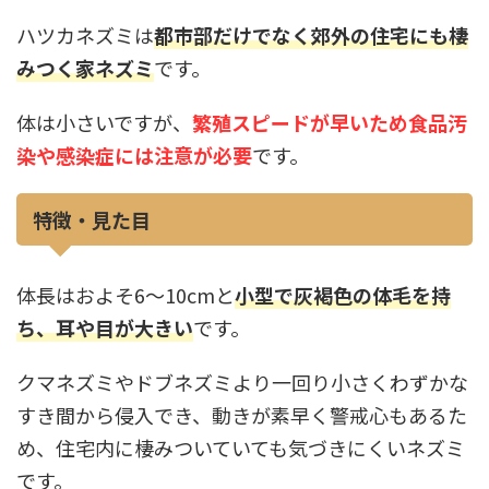
ハツカネズミは
都市部だけでなく郊外の住宅にも棲
みつく家ネズミ
です。
体は小さいですが、
繁殖スピードが早いため食品汚
染や感染症には注意が必要
です。
特徴・見た目
体長はおよそ6〜10cmと
小型で灰褐色の体毛を持
ち、耳や目が大きい
です。
クマネズミやドブネズミより一回り小さくわずかな
すき間から侵入でき、動きが素早く警戒心もあるた
め、住宅内に棲みついていても気づきにくいネズミ
です。