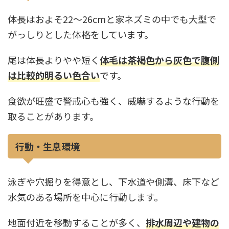
体長はおよそ22〜26cmと家ネズミの中でも大型で
がっしりとした体格をしています。
尾は体長よりやや短く
体毛は茶褐色から灰色で腹側
は比較的明るい色合い
です。
食欲が旺盛で警戒心も強く、威嚇するような行動を
取ることがあります。
行動・生息環境
泳ぎや穴掘りを得意とし、下水道や側溝、床下など
水気のある場所を中心に行動します。
地面付近を移動することが多く、
排水周辺や建物の