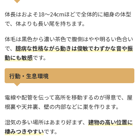
体長はおよそ18〜24cmほどで全体的に細身の体型
で、体よりも長い尾を持ちます。
体毛は黒色から濃い茶色で腹側はやや明るい色合い
で、
臆病な性格ながら動きは俊敏でわずかな音や振
動にも敏感
です。
行動・生息環境
電線や配管を伝って高所を移動するのが得意で、屋
根裏や天井裏、壁の内部などに巣を作ります。
湿気の多い場所はあまり好まず、
建物の高い位置に
棲みつきやすい
です。