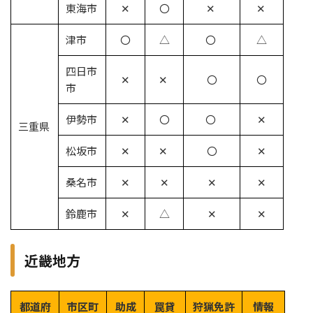
東海市
✕
〇
✕
✕
津市
〇
△
〇
△
四日市
✕
✕
〇
〇
市
伊勢市
✕
〇
〇
✕
三重県
松坂市
✕
✕
〇
✕
桑名市
✕
✕
✕
✕
鈴鹿市
✕
△
✕
✕
近畿地方
都道府
市区町
助成
罠貸
狩猟免許
情報