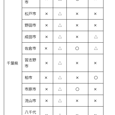
市
松戸市
✕
△
✕
✕
野田市
✕
△
✕
✕
成田市
✕
△
✕
△
佐倉市
✕
△
〇
△
習志野
✕
△
✕
✕
千葉県
市
柏市
✕
△
✕
〇
市原市
✕
△
〇
✕
流山市
✕
△
✕
✕
八千代