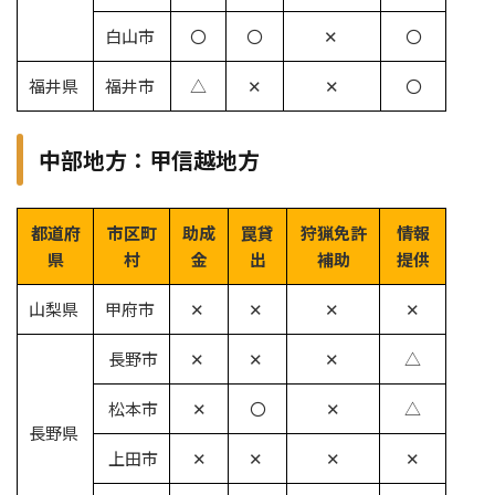
白山市
〇
〇
✕
〇
福井県
福井市
△
✕
✕
〇
中部地方：甲信越地方
都道府
市区町
助成
罠貸
狩猟免許
情報
県
村
金
出
補助
提供
山梨県
甲府市
✕
✕
✕
✕
長野市
✕
✕
✕
△
松本市
✕
〇
✕
△
長野県
上田市
✕
✕
✕
✕