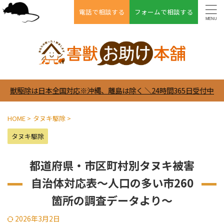
電話で相談する
フォームで相談する
本全国対応※沖縄、離島は除く ＼24時間365日受付中／
HOME
>
タヌキ駆除
>
タヌキ駆除
都道府県・市区町村別タヌキ被害
自治体対応表～人口の多い市260
箇所の調査データより～
2026年3月2日