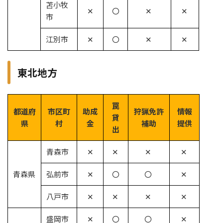
苫小牧
✕
〇
✕
✕
市
江別市
✕
〇
✕
✕
東北地方
罠
都道府
市区町
助成
狩猟免許
情報
貸
県
村
金
補助
提供
出
青森市
✕
✕
✕
✕
青森県
弘前市
✕
〇
〇
✕
八戸市
✕
✕
✕
✕
盛岡市
✕
〇
〇
✕