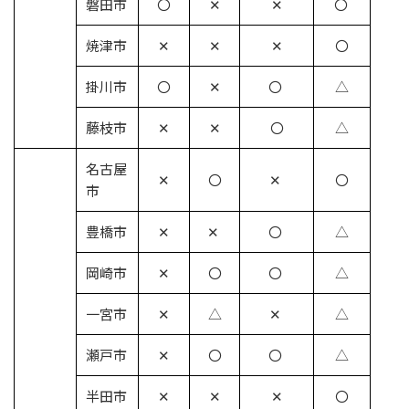
磐田市
〇
✕
✕
〇
焼津市
✕
✕
✕
〇
掛川市
〇
✕
〇
△
藤枝市
✕
✕
〇
△
名古屋
✕
〇
✕
〇
市
豊橋市
✕
✕
〇
△
岡崎市
✕
〇
〇
△
一宮市
✕
△
✕
△
瀬戸市
✕
〇
〇
△
半田市
✕
✕
✕
〇