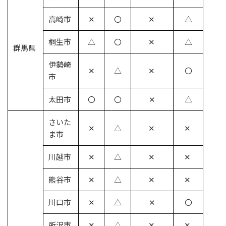
高崎市
✕
〇
✕
△
桐生市
△
〇
✕
△
群馬県
伊勢崎
✕
△
✕
〇
市
太田市
〇
〇
✕
△
さいた
✕
△
✕
✕
ま市
川越市
✕
△
✕
✕
熊谷市
✕
△
✕
✕
川口市
✕
△
✕
〇
所沢市
✕
△
✕
✕