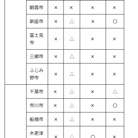
朝霞市
✕
✕
✕
✕
新座市
✕
△
✕
〇
富士見
✕
△
✕
✕
市
三郷市
✕
△
✕
✕
ふじみ
✕
△
✕
✕
野市
千葉市
✕
△
✕
△
市川市
✕
△
✕
〇
船橋市
✕
△
✕
✕
木更津
✕
△
〇
✕