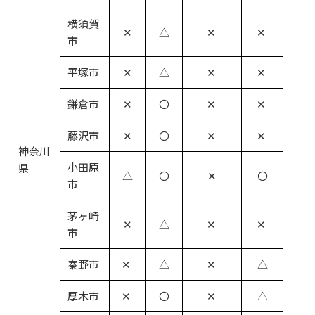
横須賀
✕
△
✕
✕
市
平塚市
✕
△
✕
✕
鎌倉市
✕
〇
✕
✕
藤沢市
✕
〇
✕
✕
神奈川
小田原
県
△
〇
✕
〇
市
茅ヶ崎
✕
△
✕
✕
市
秦野市
✕
△
✕
△
厚木市
✕
〇
✕
△