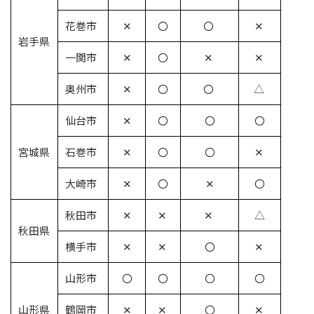
花巻市
✕
〇
〇
✕
岩手県
一関市
✕
〇
✕
✕
奥州市
✕
〇
〇
△
仙台市
✕
〇
〇
〇
宮城県
石巻市
✕
〇
〇
✕
大崎市
✕
〇
✕
〇
秋田市
✕
✕
✕
△
秋田県
横手市
✕
✕
〇
✕
山形市
〇
〇
〇
〇
山形県
鶴岡市
✕
✕
〇
✕