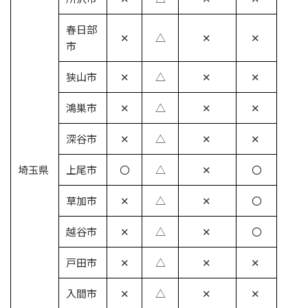
春日部
✕
△
✕
✕
市
狭山市
✕
△
✕
✕
鴻巣市
✕
△
✕
✕
深谷市
✕
△
✕
✕
埼玉県
上尾市
〇
△
✕
〇
草加市
✕
△
✕
〇
越谷市
✕
△
✕
〇
戸田市
✕
△
✕
✕
入間市
✕
△
✕
✕