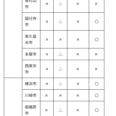
東村山
✕
△
✕
✕
市
国分寺
✕
△
✕
〇
市
東久留
✕
✕
✕
〇
米市
多摩市
✕
△
✕
✕
西東京
✕
△
✕
✕
市
横浜市
✕
△
✕
〇
川崎市
✕
✕
✕
〇
相模原
✕
△
✕
〇
市