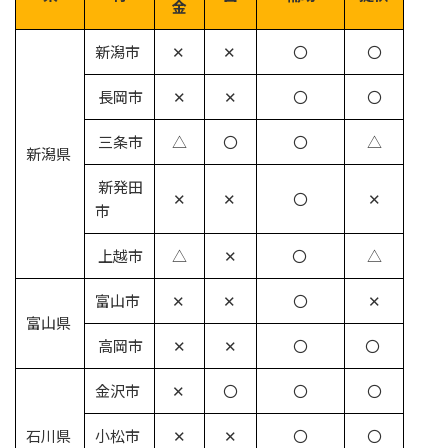
金
新潟市
✕
✕
〇
〇
長岡市
✕
✕
〇
〇
三条市
△
〇
〇
△
新潟県
新発田
✕
✕
〇
✕
市
上越市
△
✕
〇
△
富山市
✕
✕
〇
✕
富山県
高岡市
✕
✕
〇
〇
金沢市
✕
〇
〇
〇
石川県
小松市
✕
✕
〇
〇