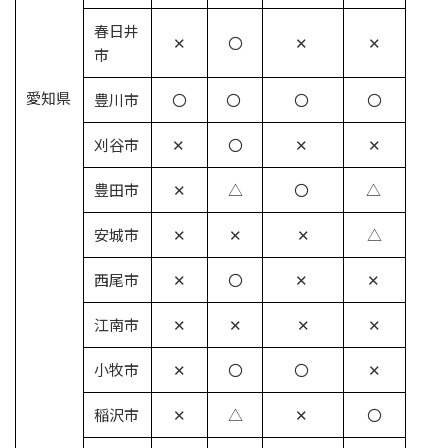
春日井
✕
〇
✕
✕
市
愛知県
豊川市
〇
〇
〇
〇
刈谷市
✕
〇
✕
✕
豊田市
✕
△
〇
△
安城市
✕
✕
✕
△
西尾市
✕
〇
✕
✕
江南市
✕
✕
✕
✕
小牧市
✕
〇
〇
✕
稲沢市
✕
△
✕
〇