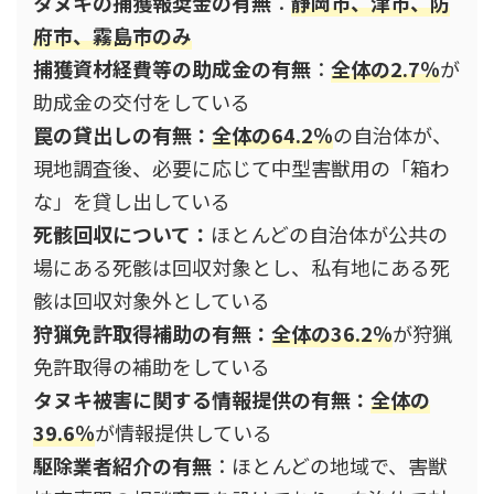
タヌキの捕獲報奨金の有無
：
静岡市、津市、防
府市、霧島市のみ
捕獲資材経費等の助成金の有無
：
全体の2.7％
が
助成金の交付をしている
罠の貸出しの有無：
全体の64.2％
の自治体が、
現地調査後、必要に応じて中型害獣用の「箱わ
な」を貸し出している
死骸回収について：
ほとんどの自治体が公共の
場にある死骸は回収対象とし、私有地にある死
骸は回収対象外としている
狩猟免許取得補助の有無：
全体の36.2％
が狩猟
免許取得の補助をしている
タヌキ被害に関する情報提供の有無
：
全体の
39.6％
が情報提供している
駆除業者紹介の有無
：ほとんどの地域で、害獣