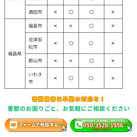
酒田市
✕
〇
〇
✕
福島市
✕
✕
〇
✕
会津若
✕
〇
〇
✕
松市
福島県
郡山市
✕
✕
〇
✕
いわき
✕
〇
〇
✕
市