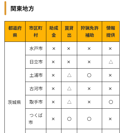
関東地方
都道府
市区町
助成
罠貸
狩猟免許
情報
県
村
金
出
補助
提供
水戸市
✕
✕
✕
✕
日立市
✕
✕
✕
△
土浦市
✕
△
〇
✕
古河市
✕
△
✕
✕
取手市
✕
△
✕
〇
茨城県
つくば
✕
〇
〇
✕
市