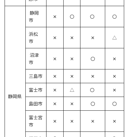
静岡
✕
〇
〇
〇
市
浜松
✕
✕
✕
△
市
沼津
✕
✕
〇
✕
市
三島市
✕
✕
✕
✕
富士市
✕
△
〇
✕
静岡県
島田市
✕
✕
〇
〇
富士宮
✕
✕
✕
✕
市