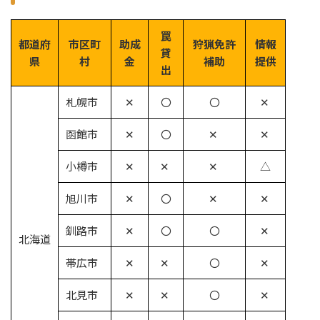
罠
都道府
市区町
助成
狩猟免許
情報
貸
県
村
金
補助
提供
出
札幌市
✕
〇
〇
✕
函館市
✕
〇
✕
✕
小樽市
✕
✕
✕
△
旭川市
✕
〇
✕
✕
釧路市
✕
〇
〇
✕
北海道
帯広市
✕
✕
〇
✕
北見市
✕
✕
〇
✕