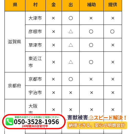
県
村
金
出
補助
提供
大津市
✕
〇
✕
✕
彦根市
✕
△
〇
〇
滋賀県
草津市
✕
△
〇
✕
東近江
✕
△
〇
✕
市
京都市
✕
〇
✕
✕
京都府
宇治市
✕
✕
✕
✕
大阪
✕
✕
✕
✕
市
堺市
✕
〇
✕
✕