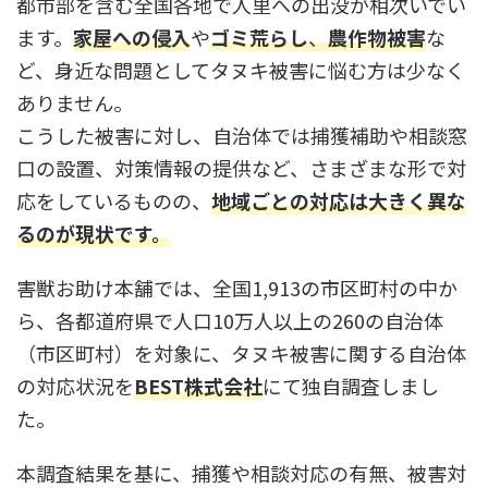
都市部を含む全国各地で人里への出没が相次いでい
ます。
家屋への侵入
や
ゴミ荒らし
、
農作物被害
な
ど、身近な問題としてタヌキ被害に悩む方は少なく
ありません。
こうした被害に対し、自治体では捕獲補助や相談窓
口の設置、対策情報の提供など、さまざまな形で対
応をしているものの、
地域ごとの対応は大きく異な
るのが現状です。
害獣お助け本舗では、全国1,913の市区町村の中か
ら、各都道府県で人口10万人以上の260の自治体
（市区町村）を対象に、タヌキ被害に関する自治体
の対応状況を
BEST株式会社
にて独自調査しまし
た。
本調査結果を基に、捕獲や相談対応の有無、被害対