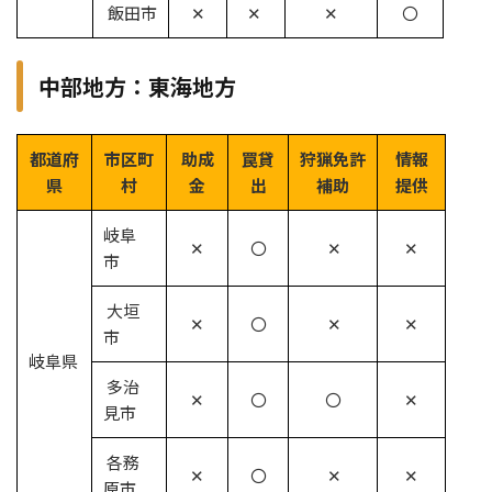
飯田市
✕
✕
✕
〇
中部地方：東海地方
都道府
市区町
助成
罠貸
狩猟免許
情報
県
村
金
出
補助
提供
岐阜
✕
〇
✕
✕
市
大垣
✕
〇
✕
✕
市
岐阜県
多治
✕
〇
〇
✕
見市
各務
✕
〇
✕
✕
原市