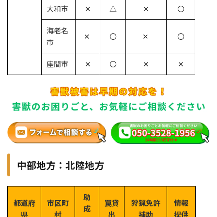
大和市
✕
△
✕
〇
海老名
✕
〇
✕
〇
市
座間市
✕
〇
✕
✕
中部地方：北陸地方
助
都道府
市区町
罠貸
狩猟免許
情報
成
県
村
出
補助
提供