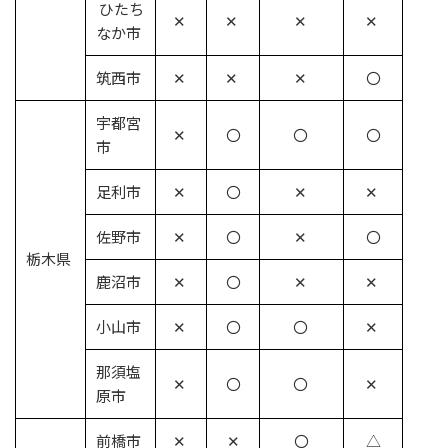
ひたち
✕
✕
✕
✕
なか市
筑西市
✕
✕
✕
〇
宇都宮
✕
〇
〇
〇
市
足利市
✕
〇
✕
✕
佐野市
✕
〇
✕
〇
栃木県
鹿沼市
✕
〇
✕
✕
小山市
✕
〇
〇
✕
那須塩
✕
〇
〇
✕
原市
前橋市
✕
✕
〇
△