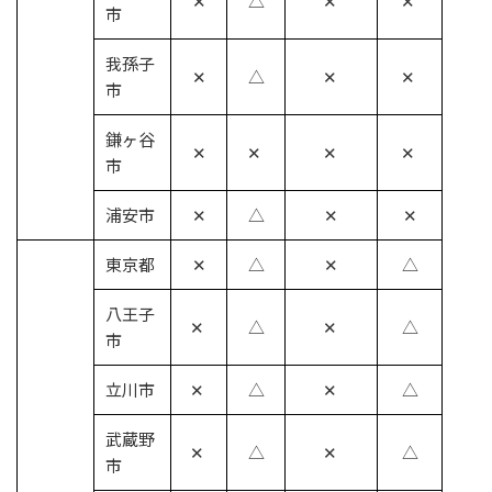
✕
△
✕
✕
市
我孫子
✕
△
✕
✕
市
鎌ヶ谷
✕
✕
✕
✕
市
浦安市
✕
△
✕
✕
東京都
✕
△
✕
△
八王子
✕
△
✕
△
市
立川市
✕
△
✕
△
武蔵野
✕
△
✕
△
市