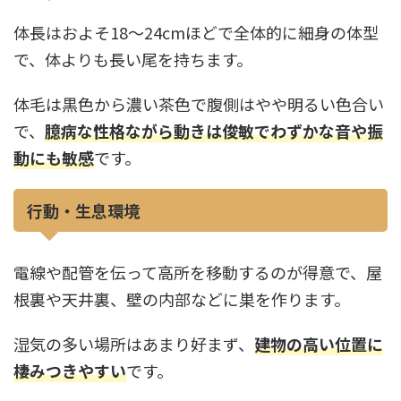
体長はおよそ18〜24cmほどで全体的に細身の体型
で、体よりも長い尾を持ちます。
体毛は黒色から濃い茶色で腹側はやや明るい色合い
で、
臆病な性格ながら動きは俊敏でわずかな音や振
動にも敏感
です。
行動・生息環境
電線や配管を伝って高所を移動するのが得意で、屋
根裏や天井裏、壁の内部などに巣を作ります。
湿気の多い場所はあまり好まず、
建物の高い位置に
棲みつきやすい
です。