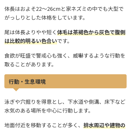
体長はおよそ22〜26cmと家ネズミの中でも大型で
がっしりとした体格をしています。
尾は体長よりやや短く
体毛は茶褐色から灰色で腹側
は比較的明るい色合い
です。
食欲が旺盛で警戒心も強く、威嚇するような行動を
取ることがあります。
行動・生息環境
泳ぎや穴掘りを得意とし、下水道や側溝、床下など
水気のある場所を中心に行動します。
地面付近を移動することが多く、
排水周辺や建物の