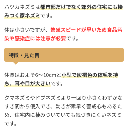
ハツカネズミは
都市部だけでなく郊外の住宅にも棲
みつく家ネズミ
です。
体は小さいですが、
繁殖スピードが早いため食品汚
染や感染症には注意が必要
です。
特徴・見た目
体長はおよそ6〜10cmと
小型で灰褐色の体毛を持
ち、耳や目が大きい
です。
クマネズミやドブネズミより一回り小さくわずかな
すき間から侵入でき、動きが素早く警戒心もあるた
め、住宅内に棲みついていても気づきにくいネズミ
です。