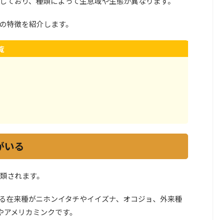
しており、種類によって生息域や生態が異なります。
の特徴を紹介します。
覧
チがいる
分類されます。
る在来種がニホンイタチやイイズナ、オコジョ、外来種
)やアメリカミンクです。