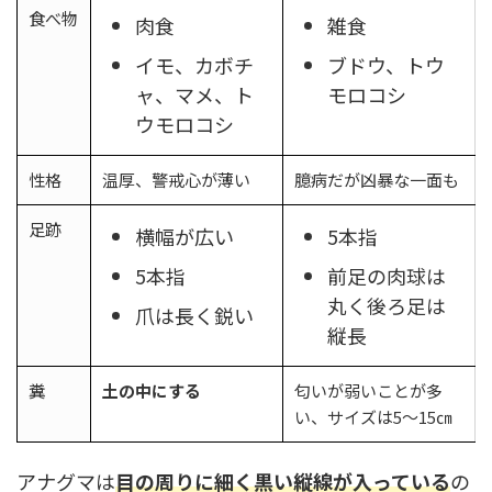
食べ物
肉食
雑食
イモ、カボチ
ブドウ、トウ
ャ、マメ、ト
モロコシ
ウモロコシ
性格
温厚、警戒心が薄い
臆病だが凶暴な一面も
足跡
横幅が広い
5本指
5本指
前足の肉球は
丸く後ろ足は
爪は長く鋭い
縦長
糞
土の中にする
匂いが弱いことが多
い、サイズは5～15㎝
アナグマは
目の周りに細く黒い縦線が入っている
の