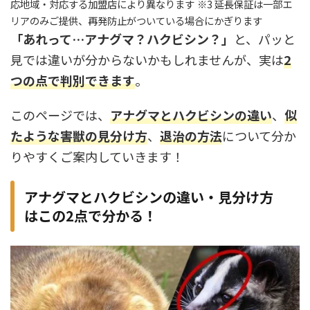
応地域・対応する加盟店により異なります
※3 延長保証は一部エ
リアのみご提供、再発防止がついている場合にかぎります
「あれって…アナグマ？ハクビシン？」
と、パッと
見では違いが分からないかもしれませんが、
実は
2
つの点で判別できます
。
このページでは、
アナグマとハクビシンの違い
、
似
たような害獣の見分け方
、
退治の方法
について分か
りやすくご案内していきます！
アナグマとハクビシンの違い・見分け方
はこの2点で分かる！