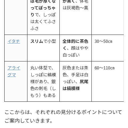
は毛が厚くな
が黒く
、体毛
ってぽっちゃ
は灰褐色～黒
り
で、しっぽ
は太くてふさ
ふさ
イタチ
スリム
で小型
全体的に茶色
30～50㎝
く
、顔はやや
白っぽい
アライ
丸い体型で、
灰色または茶
60～110㎝
グマ
しっぽに縞模
色、手足は白
様があり、銀
っぽい、
尻尾
色の刺毛（し
は縞模様
もう）もある
ここからは、それぞれの見分けるポイントについて
ご案内していきます。