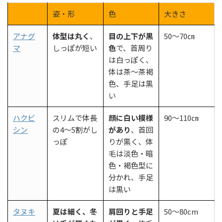
姿・形
色
大きさ
アナグ
体型は丸く
、
目の上下が黒
50～70㎝
マ
しっぽが短い
色
で、首周り
は白っぽく、
体は茶～茶褐
色、手足は黒
い
ハクビ
スリムで体長
顔に白い模様
90～110㎝
シン
の4～5割がし
があり
、首回
っぽ
りが黒く、体
毛は淡色・暗
色・褐色型に
分かれ、手足
は黒い
タヌキ
夏は細く、冬
肩回りと手足
50～80cm