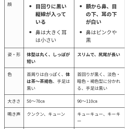
顔
目回りに黒い
額から鼻、目
縦線が入って
の下、耳の下
いる
が白い
鼻は大きく耳
鼻はピンクや
は小さい
黒
姿・形
体型は丸く、しっぽが
スリムで、尻尾が長い
短い
色
首周りは白っぽく、
体
首回りが黒く、淡色・
は茶～茶褐色
、手足は
暗色・褐色型に分かれ
黒い
る、手足は黒い
大きさ
50～70㎝
90～110㎝
鳴き声
クンクン、キューン
キューキュー、キーキ
ー