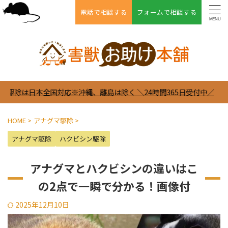
電話で相談する
フォームで相談する
沖縄、離島は除く ＼24時間365日受付中／
HOME
>
アナグマ駆除
>
アナグマ駆除
ハクビシン駆除
アナグマとハクビシンの違いはこ
の2点で一瞬で分かる！画像付
2025年12月10日